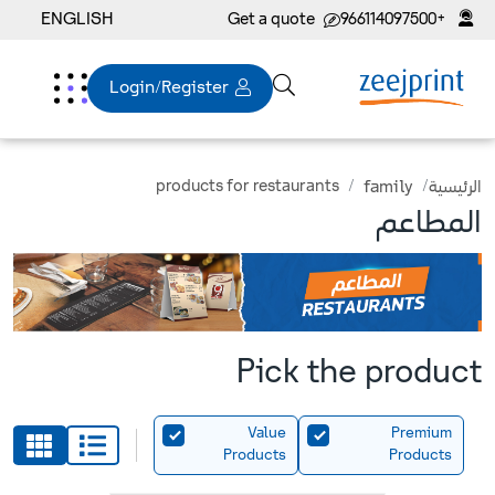
ENGLISH
Get a quote
+966114097500
Login/Register
products for restaurants
family
الرئيسية
المطاعم
Pick the product
Value
Premium
Products
Products