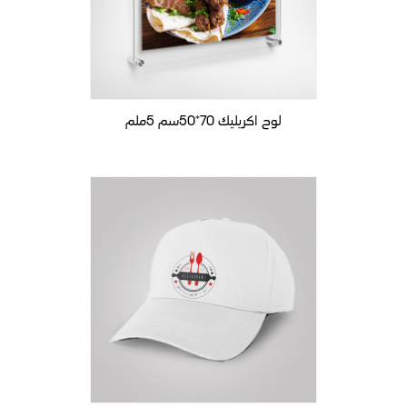
لوح اكريليك 70*50سم 5ملم