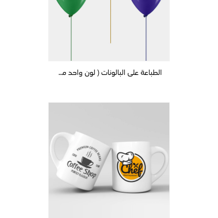
الطباعة على البالونات ( لون واحد مقاس 30 سم )