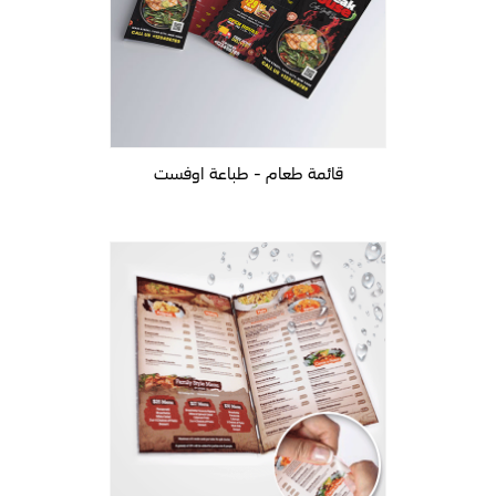
قائمة طعام - طباعة اوفست