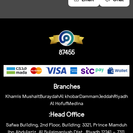
87455
Branches
Khamis Mushait
Buraydah
Al khobar
Dammam
Jeddah
Riyadh
Al Hofuf
Medina
Head Office:
Safwa Building, 2nd Floor, Building: 3321, Prince Mamduh
Ibn Abdulaziz, Al Sulaimaniyah Dist., Riyadh 12241 – 7311,