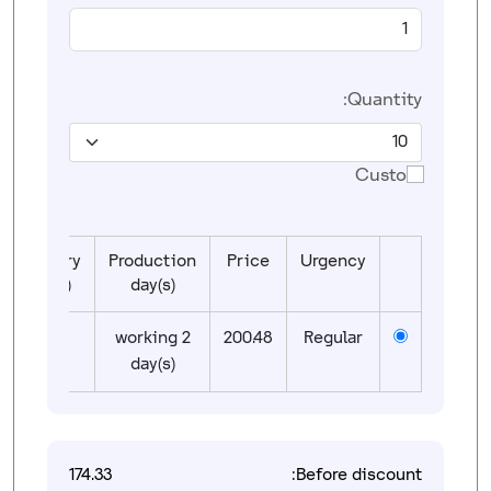
Quantity:
Custom
Delivery
Production
Price
Urgency
day(s)
day(s)
01
2 working
200.48
Regular
day(s)
174.33
Before discount: