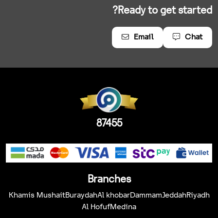
Ready to get started?
Email
Chat
87455
Branches
Khamis Mushait
Buraydah
Al khobar
Dammam
Jeddah
Riyadh
Al Hofuf
Medina