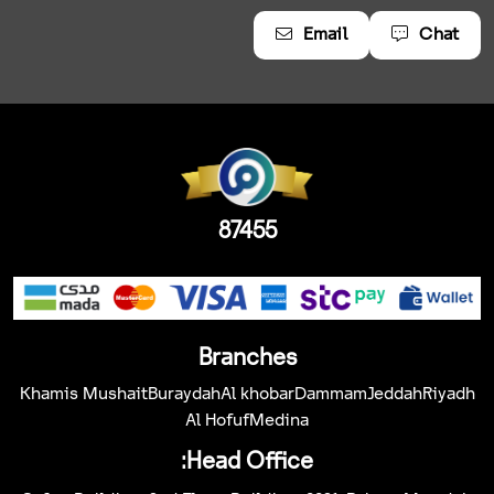
Email
Chat
87455
Branches
Khamis Mushait
Buraydah
Al khobar
Dammam
Jeddah
Riyadh
Al Hofuf
Medina
Head Office: